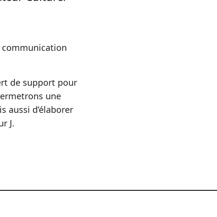
de communication
ert de support pour
i permetrons une
s aussi d’élaborer
r J.