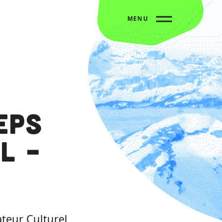
MENU
EPS
l –
teur Culturel