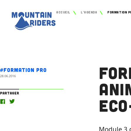
Accueil
L’agenda
For
#Formation Pro
28.06.2016
Ani
Partager
Eco
Module 3 d