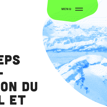
MENU
EPS
–
ion du
l et