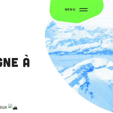
MENU
gne à
ieux