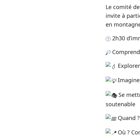
Le comité de
invite à part
en montagne
2h30 d’imm
Comprendre
Explorer 
Imaginer
Se mettr
soutenable
Quand ? 
Où ? Cor