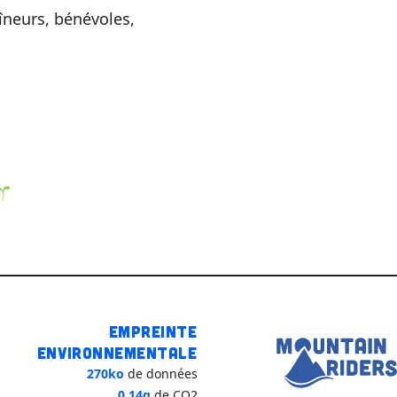
îneurs, bénévoles,
Empreinte
environnementale
270ko
de données
0,14g
de CO2