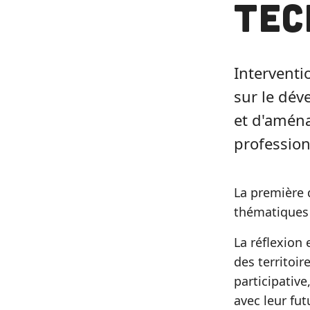
Tec
Intervent
sur le dév
et d'aména
profession
La première d
thématiques
La réflexion
des territoi
participative
avec leur fut