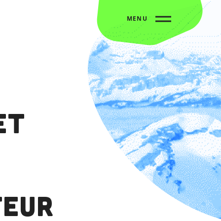
MENU
et
teur