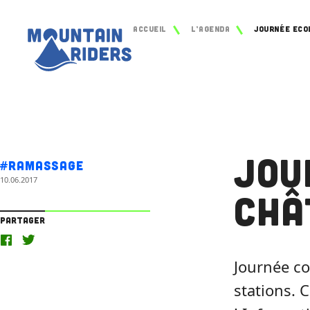
Accueil
L’agenda
Jou
#Ramassage
10.06.2017
Châ
Partager
Journée co
stations. 