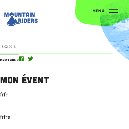
MENU
Accueil
L’agenda
Mon évent
13.02.2016
Partager
Mon évent
frfr
frfre