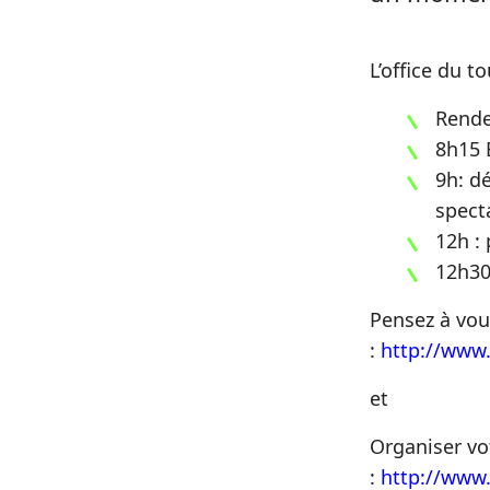
L’office du 
Rende
8h15 B
9h: d
specta
12h :
12h30
Pensez à vous
:
http://www.
et
Organiser vo
:
http://www