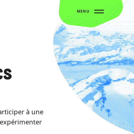
MENU
cs
articiper à une
 expérimenter