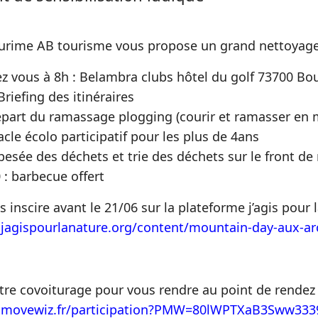
tourime AB tourisme vous propose un grand nettoyage
z vous à 8h : Belambra clubs hôtel du golf 73700 Bou
riefing des itinéraires
épart du ramassage plogging (courir et ramasser en
cle écolo participatif pour les plus de 4ans
 pesée des déchets et trie des déchets sur le front de
 : barbecue offert
 inscire avant le 21/06 sur la plateforme j’agis pour 
jagispourlanature.org/content/mountain-day-aux-ar
tre covoiturage pour vous rendre au point de rendez
.movewiz.fr/participation?PMW=80lWPTXaB3Sww333