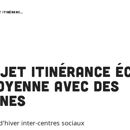
Projet itinérance éco-citoyenne avec des jeunes
jet itinérance é
oyenne avec des
nes
d'hiver inter-centres sociaux