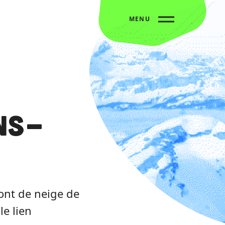
MENU
ns-
ront de neige de
le lien