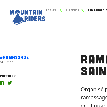
Accueil
L’agenda
Ram
#Ramassage
14.05.2017
Sai
Partager
Organisé p
ramassage,
en cliquan