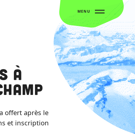
MENU
s à
champ
 offert après le
s et inscription