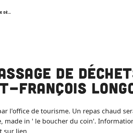
Ramassage de déchets à Saint-François Longchamp
assage de déchet
nt-François Long
ar l'office de tourisme. Un repas chaud sera
 made in ' le boucher du coin'. Information
t sur lien