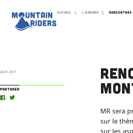
Accueil
L’agenda
Ren
20.01.2017
mon
Partager
MR sera p
sur le th
sur les a