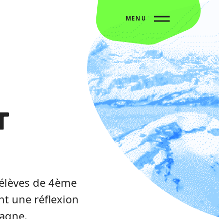
MENU
t
élèves de 4ème
t une réflexion
tagne.