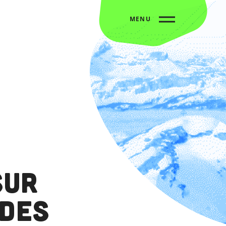
MENU
sur
 des