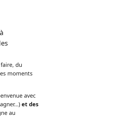
 à
les
faire, du
es moments
bienvenue avec
 gagner…)
et des
gne au