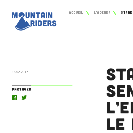
Accueil
L’agenda
St
16.02.2017
sen
Partager
l’
le