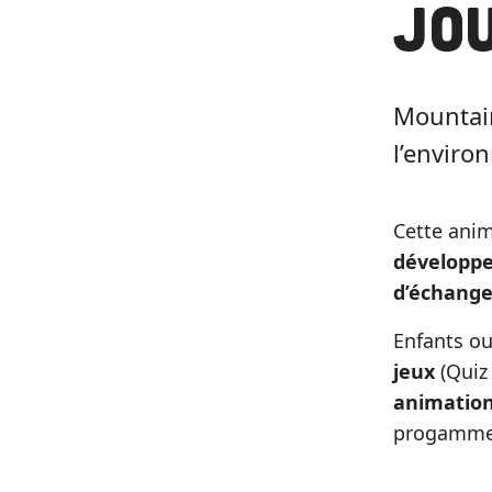
Jo
Mountain
l’enviro
Cette ani
développ
d’échange
Enfants ou
jeux
(Quiz
animation
progamme