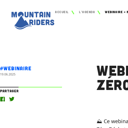
Accueil
L’agenda
Web
#Webinaire
19.06.2025
Zér
Partager
⛰️
Ce webina