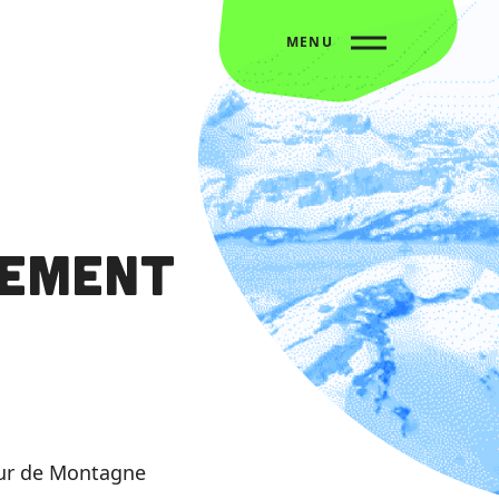
MENU
nement
our de Montagne