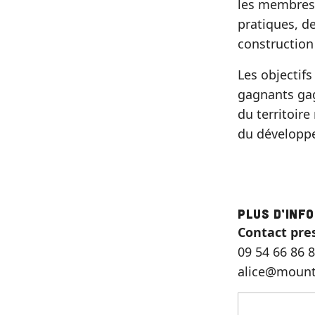
les membres 
pratiques, d
construction 
Les objectifs
gagnants gagn
du territoir
du développ
Plus d’inf
Contact pre
09 54 66 86 
alice@mounta