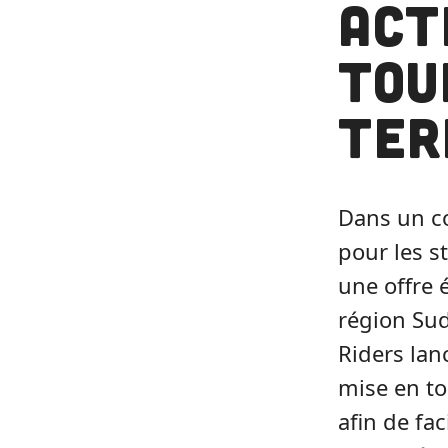
act
tou
ter
Dans un co
pour les s
une offre 
région Sud
Riders lan
mise en to
afin de fac