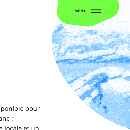
MENU
sponible pour
anc :
e locale et un