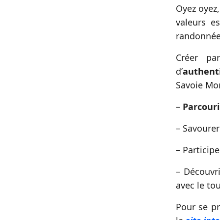
Oyez oyez,
valeurs es
randonnées
Créer pa
d’
authenti
Savoie Mon
–
Parcouri
– Savourer
– Particip
– Découvri
avec le to
Pour se pr