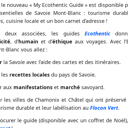
 le nouveau « My Ecothentic Guide » est disponible p
sentielles de Savoie Mont-Blanc : tourisme durable
, cuisine locale et un bon carnet d’adresse !
r deux associées, les guides
Ecothentic
donne
cité
, d’
humain
et d’
éthique
aux voyages. Avec l’
t-Blanc vous allez :
r
la Savoie avec l’aide des cartes et des itinéraires.
 les
recettes locales
du pays de Savoie.
er aux
manifestations
et
marché
savoyard.
r les villes de Chamonix et Châtel qui ont préservé 
urisme durable et leur labélisation au
Flocon Vert
.
ocurer le guide (disponible avec un coffret de Noël)