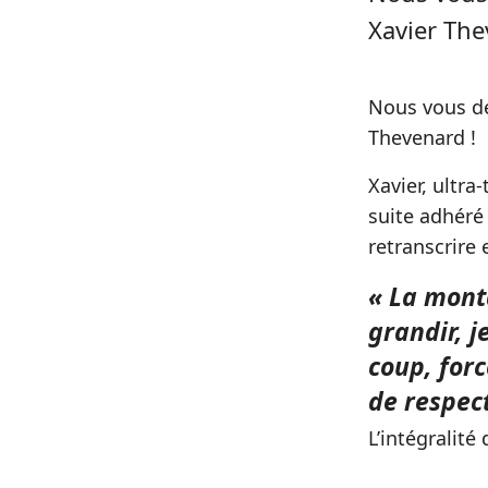
Xavier The
Nous vous dé
Thevenard !
Xavier, ultra
suite adhéré
retranscrire 
« La monta
grandir, 
coup, for
de respect
L’intégralité 