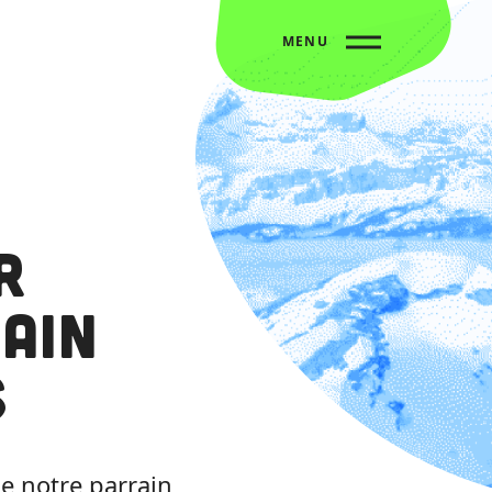
MENU
r
ain
s
e notre parrain,