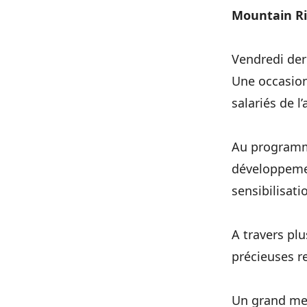
Mountain Rid
Vendredi dern
Une occasion
salariés de l
Au programm
développemen
sensibilisati
A travers pl
précieuses r
Un grand mer