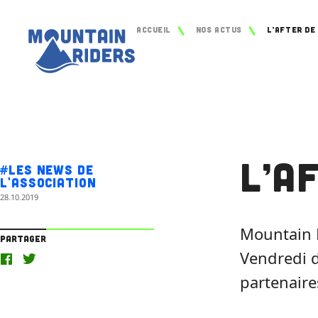
Accueil
Nos actus
L’After de 
L’A
#Les news de
l'association
28.10.2019
Mountain R
Partager
Vendredi d
partenaire