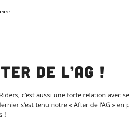
l’AG !
fter de l’AG !
iders, c’est aussi une forte relation avec se
ernier s’est tenu notre « After de l’AG » en
s !