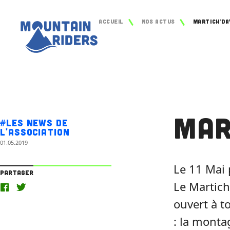
Accueil
Nos actus
Martich’Da
Mar
#Les news de
l'association
01.05.2019
Le 11 Mai 
Partager
Le Martich
ouvert à t
: la mont