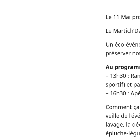
Le 11 Mai pr
Le Martich’Da
Un éco-événem
préserver not
Au program
– 13h30 : Ra
sportif) et p
– 16h30 : Ap
Comment ça m
veille de l’é
lavage, la d
épluche-légum