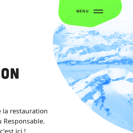
MENU
Mon
 la restauration
u Responsable.
est ici !