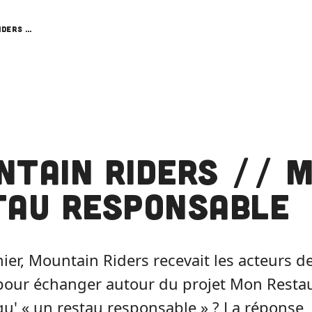
Mountain Riders // Mon Restau Responsable
ntain Riders // 
tau Responsable
ier, Mountain Riders recevait les acteurs de
 pour échanger autour du projet Mon Resta
u' « un restau responsable » ? La réponse, c'