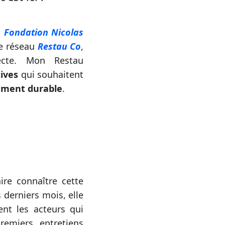
a
Fondation Nicolas
le réseau
Restau Co
,
recte. Mon Restau
tives
qui souhaitent
ement durable
.
ire connaître cette
s derniers mois, elle
ent les acteurs qui
remiers entretiens