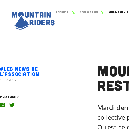
Accueil
Nos actus
Mou
#Les news de
l'association
Res
13.12.2016
Partager
Mardi dern
collective
Qu'est-ce q