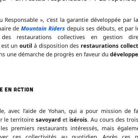
 Responsable », c’est la garantie développée par l
naire de
Mountain Riders
depuis ses débuts, et par 
n des restaurations collectives en gestion di
 est un
outil
à disposition des
restaurations collec
ns une démarche de progrès en faveur du
développ
e en action
de, avec l’aide de Yohan, qui a pour mission de fa
 le territoire
savoyard
et
isérois
. Au cours des troi
 les premiers restaurants intéressés, mais égalem
 avec ces collectivités au quotidien. Après ces p