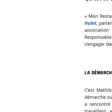
« Mon Restau
Hulot
, parte
associatio
Responsable
s’engager da
La démarch
C’est Mathil
démarche sur
a rencontré
travaillent