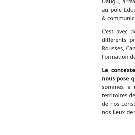
Daugu, arriv
au pôle Educ
& communic
C’est avec 
différents p
Rousses, Ca
Formation de
Le contexte
nous pose qu
sommes à u
territoires d
de nos consc
nos lieux de