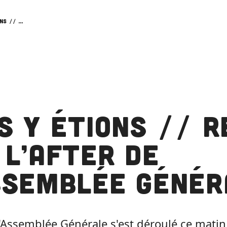
Nous y étions // Retour sur l’after de l’Assemblée Générale
s y étions // 
 l’after de
ssemblée Génér
 l'Assemblée Générale s'est déroulé ce mati