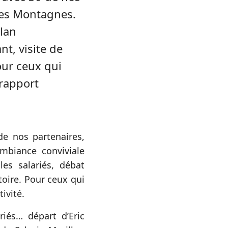
Les Montagnes.
lan
t, visite de
our ceux qui
 rapport
de nos partenaires,
mbiance conviviale
es salariés, débat
toire. Pour ceux qui
ivité.
riés… départ d’Eric