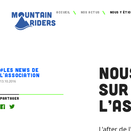
Accueil
Nos actus
Nou
#Les news de
l'association
13.10.2016
sur
l’A
Partager
L'after de