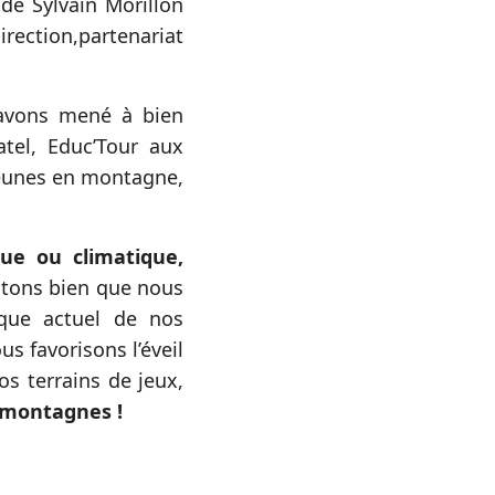
de Sylvain Morillon
rection,partenariat
 avons mené à bien
atel, Educ’Tour aux
Jeunes en montagne,
que ou climatique,
ntons bien que nous
que actuel de nos
s favorisons l’éveil
os terrains de jeux,
 montagnes !