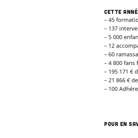
Cette anné
– 45 formati
– 137 interve
– 5 000 enfan
– 12 accompa
– 60 ramass
– 4 800 fans
– 195 171 € 
– 21 866 € de
– 100 Adhére
Pour en sa