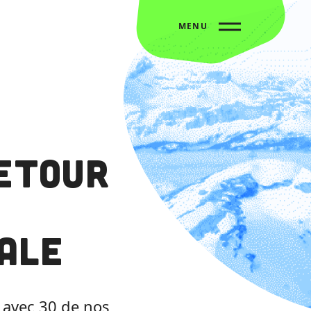
MENU
Retour
ale
n avec 30 de nos