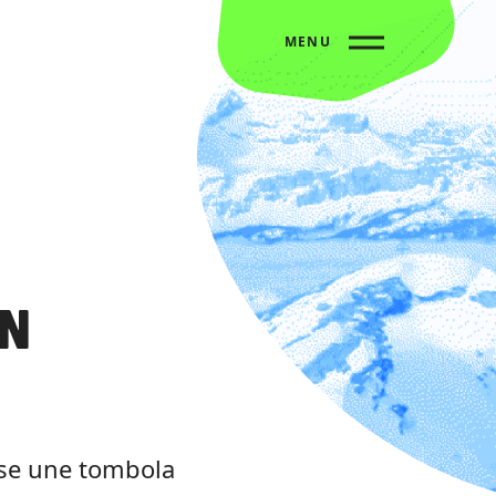
MENU
n
se une tombola