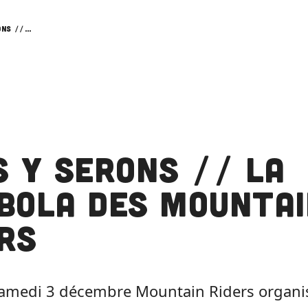
Nous y serons // La tombola des Mountain Riders
s y serons // La
bola des Mountai
rs
samedi 3 décembre Mountain Riders organi