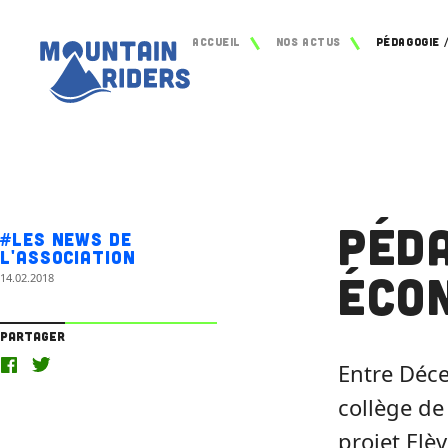
Accueil
Nos actus
Péda
#Les news de
l'association
écon
14.02.2018
Partager
Entre Déc
collège de
projet Elè