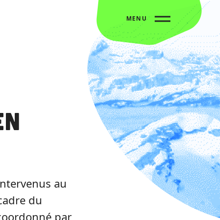
MENU
en
intervenus au
 cadre du
 coordonné par