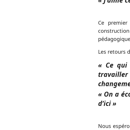
« J’aime c
Ce premier 
construction
pédagogiques
Les retours d
« Ce qui
travaill
changemen
« On a éco
d’ici »
Nous espéron