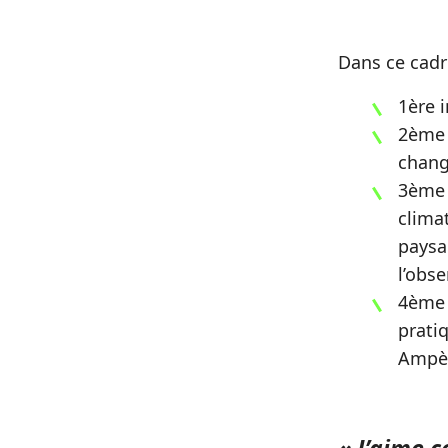
Dans ce cadr
1ère 
2ème 
chang
3ème 
clima
paysa
l’obse
4ème 
prati
Ampèr