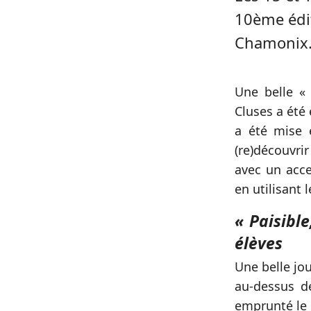
10ème édit
Chamonix
Une belle «
Cluses a été
a été mise 
(re)découvri
avec un acce
en utilisant 
« Paisible
élèves
Une belle jo
au-dessus d
emprunté le 