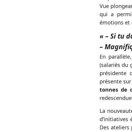
Vue plongean
qui a permi
émotions et 
« – Si tu 
– Magnifi
En parallèl
(salariés du
présidente 
présente sur
tonnes de 
redescendues
La nouveauté
d’initiative
Des ateliers 