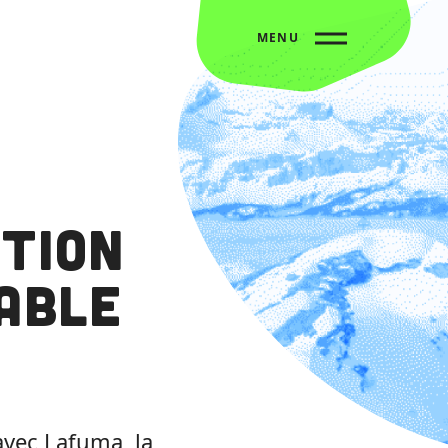
MENU
ation
able
avec Lafuma, la