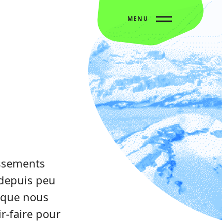
MENU
issements
 depuis peu
s que nous
ir-faire pour