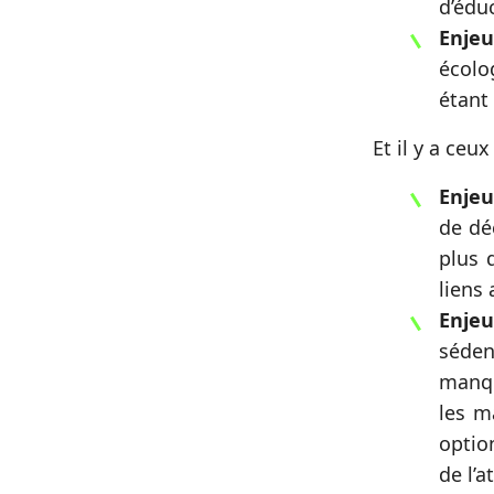
d’édu
Enje
écolo
étant
Et il y a ceux
Enjeu
de dé
plus 
liens
Enje
séden
manqu
les m
optio
de l’a