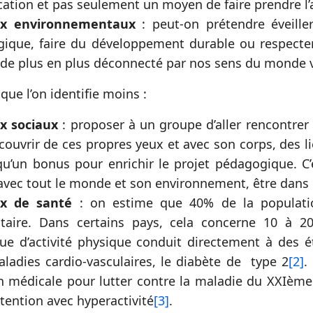
cation et pas seulement un moyen de faire prendre l’a
ux environnementaux
: peut-on prétendre éveille
gique, faire du développement durable ou respecter
 de plus en plus déconnecté par nos sens du monde v
 que l’on identifie moins :
x sociaux
: proposer à un groupe d’aller rencontrer
couvrir de ces propres yeux et avec son corps, des l
qu’un bonus pour enrichir le projet pédagogique. C’
 avec tout le monde et son environnement, être dans l
ux de santé
: on estime que 40% de la populati
taire. Dans certains pays, cela concerne 10 à 2
e d’activité physique conduit directement à des 
aladies cardio-vasculaires, le diabète de type 2
[2]
.
n médicale pour lutter contre la maladie du XXIème 
ttention avec hyperactivité
[3]
.