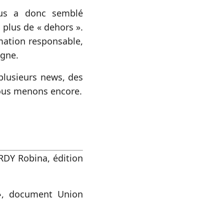
ous a donc semblé
 plus de « dehors ».
mation responsable,
agne.
plusieurs news, des
nous menons encore.
DY Robina, édition
»
, document Union