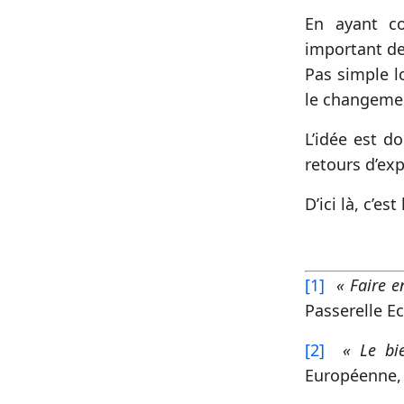
En ayant co
important de
Pas simple l
le changemen
L’idée est d
retours d’ex
D’ici là, c’es
[1]
« Faire e
Passerelle E
[2]
« Le bi
Européenne,