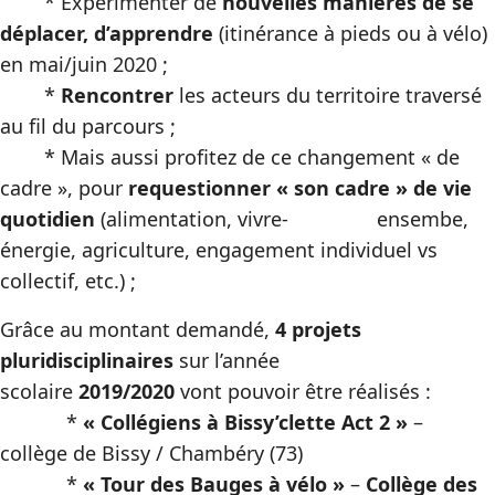
* Expérimenter de
nouvelles manières de se
déplacer, d’apprendre
(itinérance à pieds ou à vélo)
en mai/juin 2020 ;
*
Rencontrer
les acteurs du territoire traversé
au fil du parcours ;
* Mais aussi profitez de ce changement « de
cadre », pour
requestionner « son cadre » de vie
quotidien
(alimentation, vivre- ensembe,
énergie, agriculture, engagement individuel vs
collectif, etc.) ;
Grâce au montant demandé,
4 projets
pluridisciplinaires
sur l’année
scolaire
2019/2020
vont pouvoir être réalisés :
*
« Collégiens à Bissy’clette Act 2 »
–
collège de Bissy / Chambéry (73)
*
« Tour des Bauges à vélo »
–
Collège des