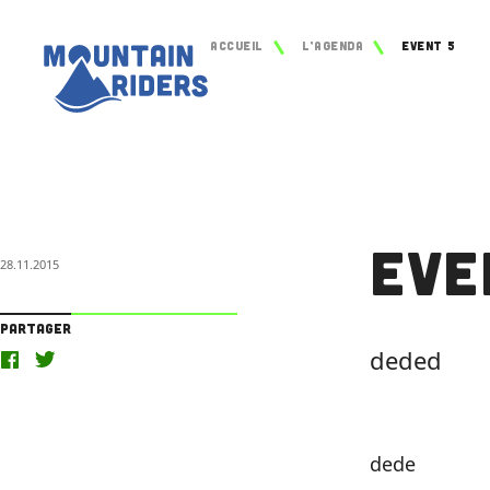
Accueil
L’agenda
Event 5
Eve
28.11.2015
Partager
deded
dede