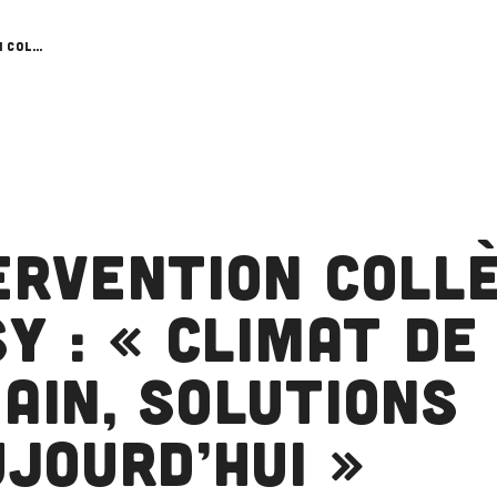
Intervention collège Bissy : « climat de demain, solutions d’aujourd’hui »
ervention coll
sy : « climat de
ain, solutions
ujourd’hui »