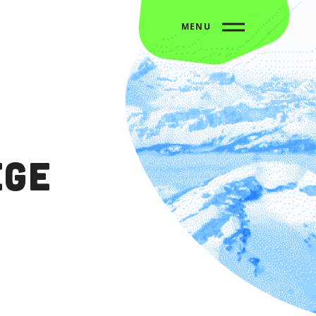
MENU
ège