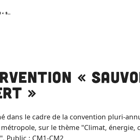
Intervention « Sauvons Robert »
ervention « Sauv
ert »
é dans le cadre de la convention pluri-ann
métropole, sur le thème "Climat, énergie
". Public : CM1-CM2