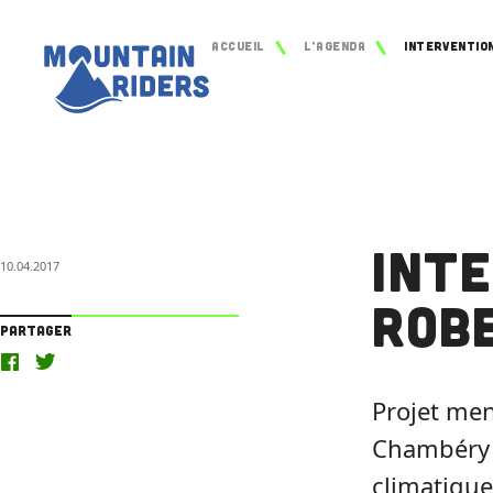
Accueil
L’agenda
Int
10.04.2017
Rob
Partager
Projet men
Chambéry 
climatique