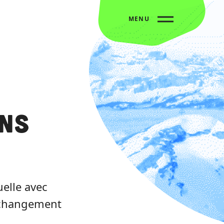
MENU
ons
uelle avec
, changement