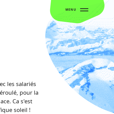
MENU
c les salariés
éroulé, pour la
ace. Ca s'est
que soleil !