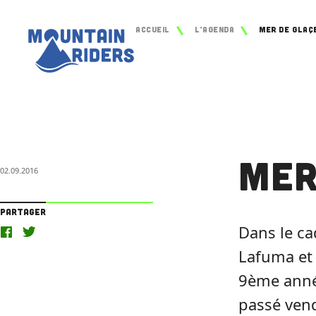
Accueil
L’agenda
Mer de glaç
Mer
02.09.2016
Partager
Dans le ca
Lafuma et 
9ème année
passé vend