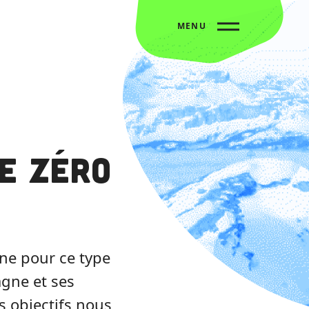
MENU
e Zéro
enne pour ce type
agne et ses
os objectifs nous