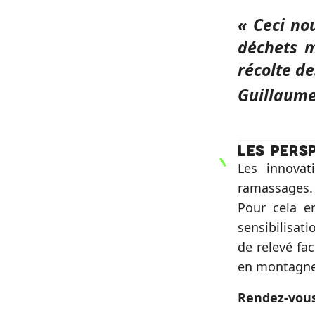
« Ceci no
déchets 
récolte d
Guillaume
Les pers
Les innovat
ramassages.
Pour cela e
sensibilisat
de relevé f
en montagne 
Rendez-vous 