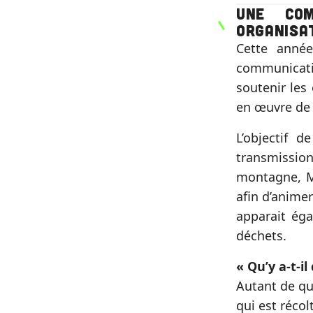
Une co
organisa
Cette anné
communicati
soutenir les
en œuvre de 
L’objectif d
transmission
montagne, Mo
afin d’anime
apparait ég
déchets.
« Qu’y a-t-il
Autant de qu
qui est récolt