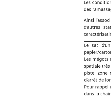
Les conditio
des ramassag
Ainsi l’assoc
d’autres st
caractérisat
Le sac d’un
papier/carto
Les mégots r
spatiale trè
piste, zone 
d’arrêt de l
Pour rappel 
dans la chain