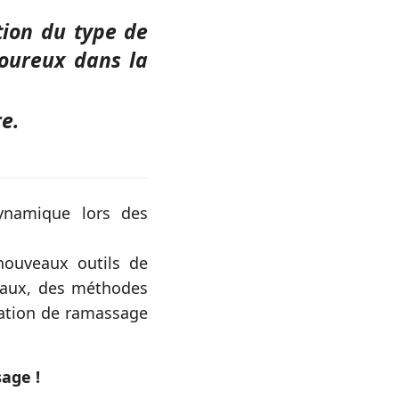
tion du type de
goureux dans la
ire.
dynamique lors des
nouveaux outils de
iaux, des méthodes
isation de ramassage
age !