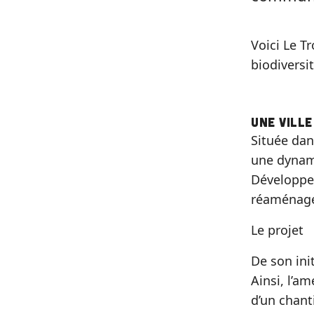
Voici Le T
biodiversi
Une vill
Située dan
une dyna
Développem
réaménagem
Le projet
De son init
Ainsi, l’a
d’un chanti