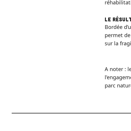
réhabilitat
Le résul
Bordée d’u
permet d
sur la frag
A noter : 
l’engageme
parc natur