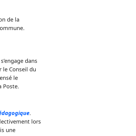
on de la
a commune.
s’engage dans
 le Conseil du
ensé le
a Poste.
édagogique
.
lectivement lors
mis une