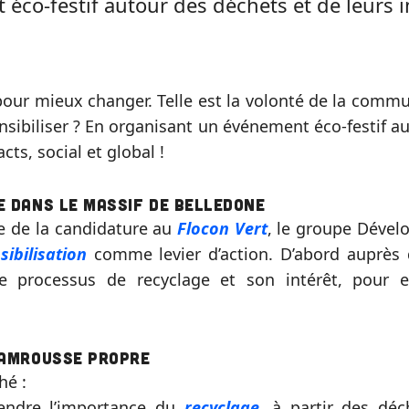
éco-festif autour des déchets et de leurs i
 pour mieux changer. Telle est la volonté de la com
ibiliser ? En organisant un événement éco-festif au
cts, social et global !
 dans le massif de Belledone
e de la candidature au
Flocon Vert
, le groupe Déve
sibilisation
comme levier d’action. D’abord auprès 
le processus de recyclage et son intérêt, pour e
amrousse Propre
hé :
endre l’importance du
recyclage
, à partir des déc