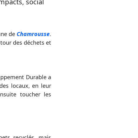
mpacts, social
mune de
Chamrousse
.
tour des déchets et
loppement Durable a
des locaux, en leur
nsuite toucher les
hets recyclés, mais