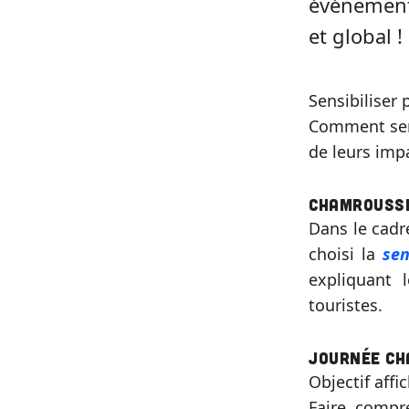
événement 
et global !
Sensibiliser
Comment sens
de leurs impa
Chamrousse
Dans le cadr
choisi la
sen
expliquant 
touristes.
Journée Ch
Objectif affic
Faire compr