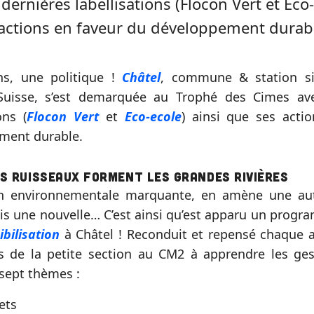
dernières labellisations (Flocon Vert et Eco-
actions en faveur du développement durab
ns, une politique !
Châtel
, commune & station si
 Suisse, s’est demarquée au Trophé des Cimes av
ons (
Flocon Vert
et
Eco-ecole
) ainsi que ses acti
ment durable.
ts ruisseaux forment les grandes rivières
n environnementale marquante, en amène une aut
is une nouvelle… C’est ainsi qu’est apparu un progr
ibilisation
à Châtel ! Reconduit et repensé chaque a
s de la petite section au CM2 à apprendre les ge
sept thèmes :
ets