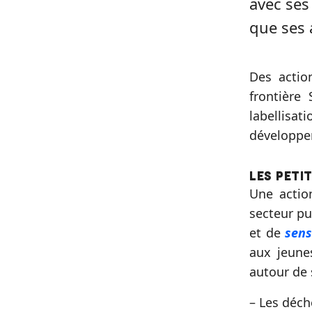
avec ses 
que ses 
Des actio
frontière
labellisati
développe
Les peti
Une actio
secteur pu
et de
sens
aux jeune
autour de 
– Les déch