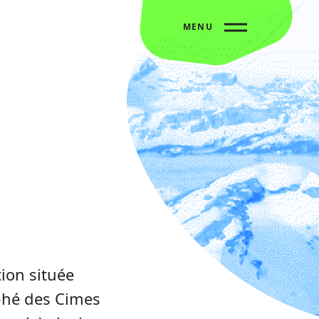
MENU
ion située
ophé des Cimes