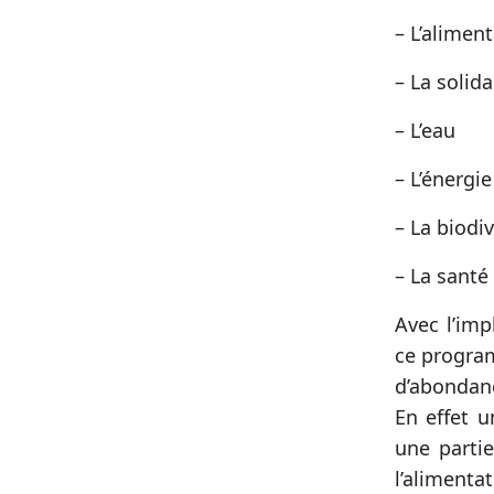
– L’alimen
– La solida
– L’eau
– L’énergie
– La biodiv
– La santé
Avec l’im
ce progr
d’abondanc
En effet u
une partie
l’alimentat