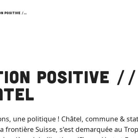
Action Positive // Chatel
ion Positive //
atel
ons, une politique ! Châtel, commune & stat
la frontière Suisse, s'est demarquée au Tr