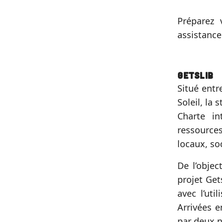
Préparez 
assistance
Getslib
Situé entr
Soleil, la 
Charte in
ressourc
locaux, so
De l’objec
projet Get
avec l’uti
Arrivées e
par deux n