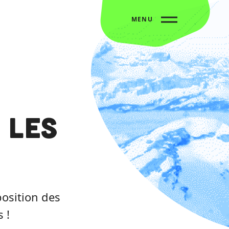
MENU
 Les
position des
 !