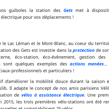
vos guiboles la station des
Gets
met à disposit
 électrique pour vos déplacements !
e le Lac Léman et le Mont-Blanc, au coeur du territo
station des Gets est investie dans la
protection
de so
terne, éco-station, éco-évènement, gestion des
es sont quelques exemples des
actions menées
… 
ciaux-professionnels et particuliers !
tif d’améliorer la mobilité douce durant la saison e
slib. Il adapte le concept de nos amis parisiens Vél
lisation de
vélos à assistance électrique
. Une prem
n 2015, les trois premières vélo-stations ont été r
ouvelles et comptabilisent 25 vélos.