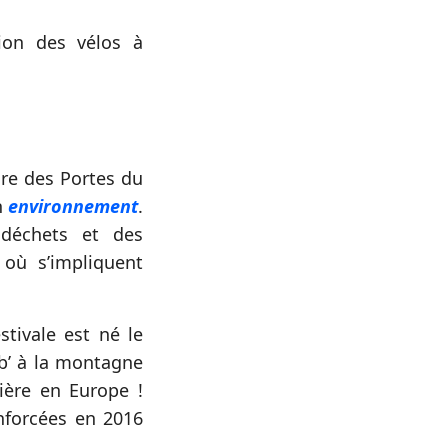
ion des vélos à
ire des Portes du
n
environnement
.
 déchets et des
où s’impliquent
stivale est né le
ib’ à la montagne
ière en Europe !
enforcées en 2016