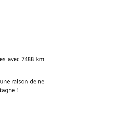
ées avec 7488 km
cune raison de ne
agne !