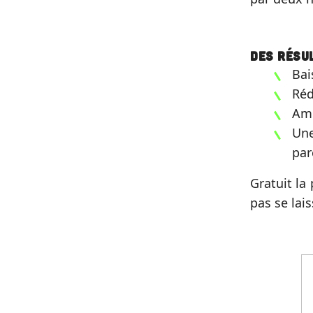
Des résu
Bai
Réd
Amé
Une
par
Gratuit la
pas se lai