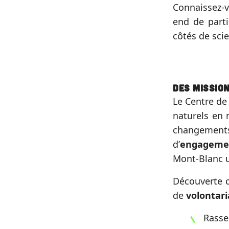
Connaissez-v
end de parti
côtés de scie
Des missio
Le Centre de
naturels en
changement
d’
engagem
Mont-Blanc u
Découverte d
de
volontari
Rasse