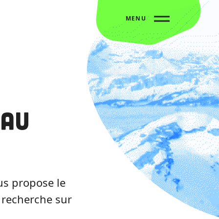
MENU
 au
us propose le
 recherche sur